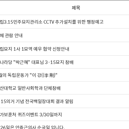
제목
립3.15민주묘지관리소 CCTV 추가설치를 위한 행정예고
체 관람 안내
립묘지 1사 1묘역 예우 협약 신청안내
나라당 "박근혜" 대표님 3·15묘지 참배
4월의 독립운동가 "이 강((李 剛)"
산대학교 일반사회학과 단체참배
·15의거 기념 전국백일장대회 결과 알림
가보훈처 퀴즈이벤트 3/30일까지
. 26일은 안중근의사 순국일 입니다.