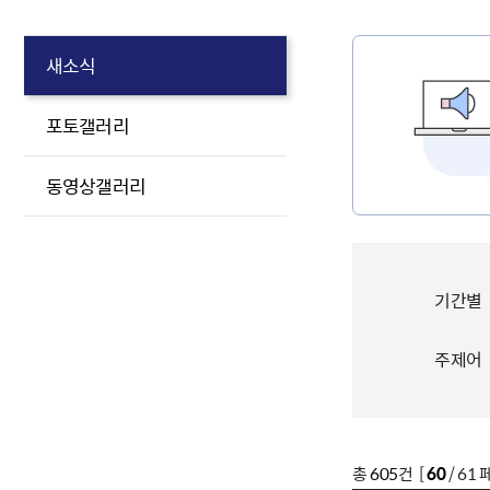
새소식
포토갤러리
동영상갤러리
기간별
주제어
총
605
건 [
60
/ 61 