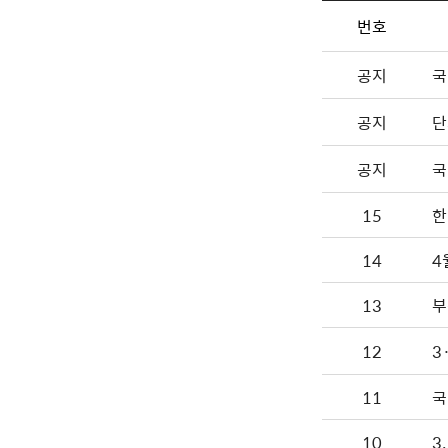
번호
공지
국
공지
단
공지
국
15
한
14
13
부
12
3
11
국
10
3