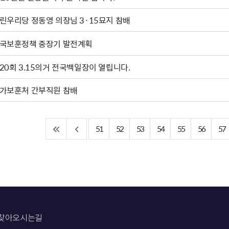
열린우리당 정동영 의장님 3·15묘지 참배
국보훈정책 중장기 발전계획
20회 3.15의거 전국백일장이 열립니다.
가보훈처 간부직원 참배
51
52
53
54
55
56
57
찾아오시는길