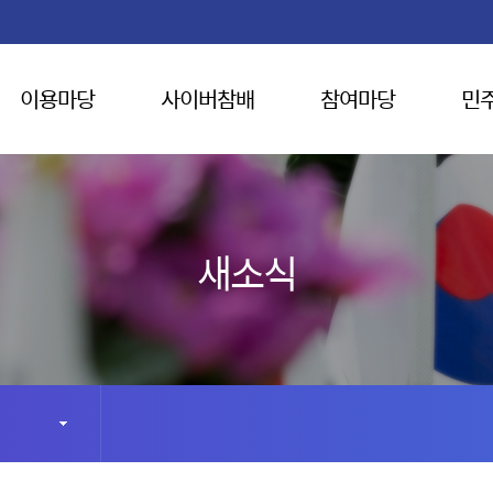
이용마당
사이버참배
참여마당
민
새소식