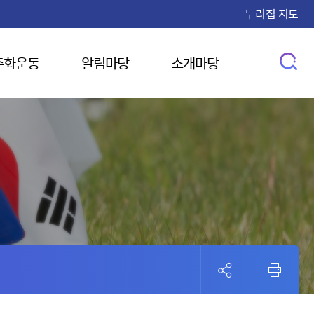
누리집 지도
주화운동
알림마당
소개마당