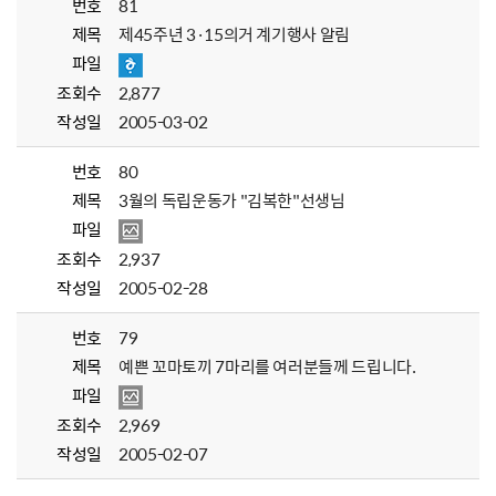
번호
81
제목
제45주년 3·15의거 계기행사 알림
파일
조회수
2,877
작성일
2005-03-02
번호
80
제목
3월의 독립운동가 "김복한"선생님
파일
조회수
2,937
작성일
2005-02-28
번호
79
제목
예쁜 꼬마토끼 7마리를 여러분들께 드립니다.
파일
조회수
2,969
작성일
2005-02-07