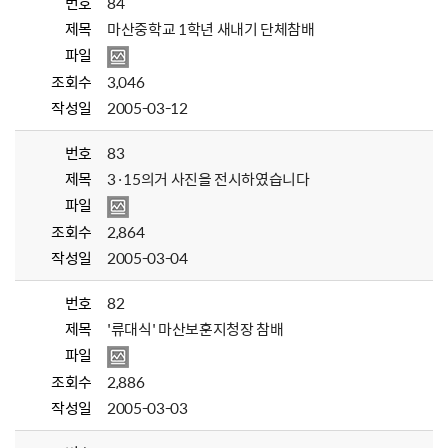
번호
84
제목
마산중학교 1학년 새내기 단체참배
파일
조회수
3,046
작성일
2005-03-12
번호
83
제목
3·15의거 사진을 전시하였습니다
파일
조회수
2,864
작성일
2005-03-04
번호
82
제목
'류대식' 마산보훈지청장 참배
파일
조회수
2,886
작성일
2005-03-03