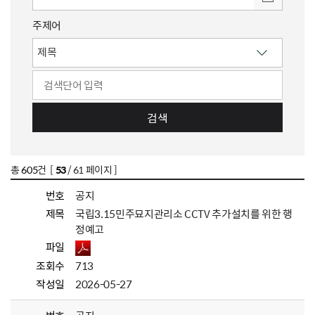
주제어
검색
총
605
건 [
53
/ 61 페이지 ]
번호
공지
제목
국립3.15민주묘지관리소 CCTV 추가설치를 위한 행
정예고
파일
조회수
713
작성일
2026-05-27