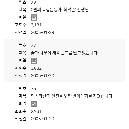
번호
78
제목
2월의 독립운동가 '최석순' 선생님
파일
조회수
3,191
작성일
2005-01-28
번호
77
제목
꽃과 나무에 새 이름표를 달고 있습니다
파일
조회수
3,832
작성일
2005-01-20
번호
76
제목
혁신확산과 실천을 위한 결의대회를 가졌습니다.
파일
조회수
2,931
작성일
2005-01-20