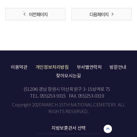
이전 페이지
다음 페이지
이용약관
개인정보처리방침
부서별연락처
방문안내
찾아오시는길
(51204) 경남 창원시 마산회원구 3·15성역로 75
TEL. 055)253-9315
FAX. 055)253-0319
Copyright 2020 MARCH 15TH NATIONAL CEMETERY. ALL
RIGHTS RESERVED.
지방보훈관서 선택