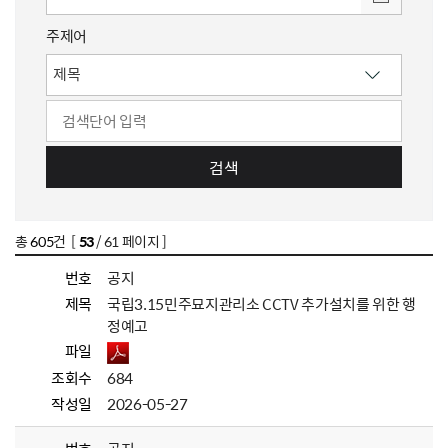
주제어
검색
총
605
건 [
53
/ 61 페이지 ]
번호
공지
제목
국립3.15민주묘지관리소 CCTV 추가설치를 위한 행
정예고
파일
조회수
684
작성일
2026-05-27