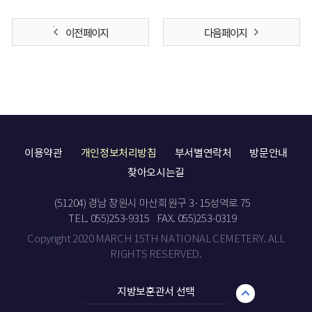
이전 페이지
다음 페이지
이용약관
개인정보처리방침
부서별연락처
방문안내
찾아오시는길
(51204) 경남 창원시 마산회원구 3·15성역로 75
TEL. 055)253-9315
FAX. 055)253-0319
Copyright 2020 MARCH 15TH NATIONAL CEMETERY. ALL
RIGHTS RESERVED.
지방보훈관서 선택