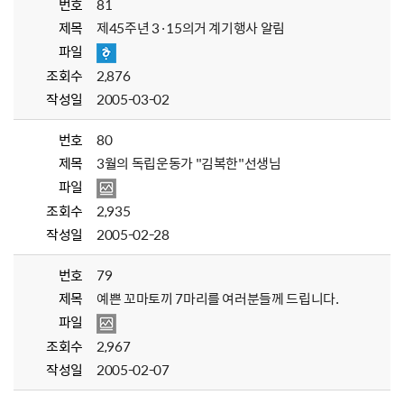
번호
81
제목
제45주년 3·15의거 계기행사 알림
파일
조회수
2,876
작성일
2005-03-02
번호
80
제목
3월의 독립운동가 "김복한"선생님
파일
조회수
2,935
작성일
2005-02-28
번호
79
제목
예쁜 꼬마토끼 7마리를 여러분들께 드립니다.
파일
조회수
2,967
작성일
2005-02-07