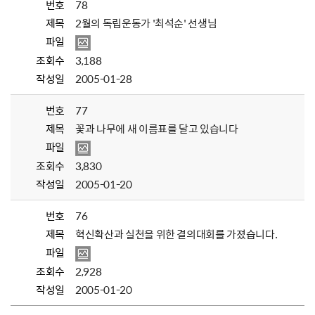
번호
78
제목
2월의 독립운동가 '최석순' 선생님
파일
조회수
3,188
작성일
2005-01-28
번호
77
제목
꽃과 나무에 새 이름표를 달고 있습니다
파일
조회수
3,830
작성일
2005-01-20
번호
76
제목
혁신확산과 실천을 위한 결의대회를 가졌습니다.
파일
조회수
2,928
작성일
2005-01-20