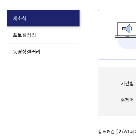
새소식
포토갤러리
동영상갤러리
기간별
주제어
총
605
건 [
2
/ 61 페