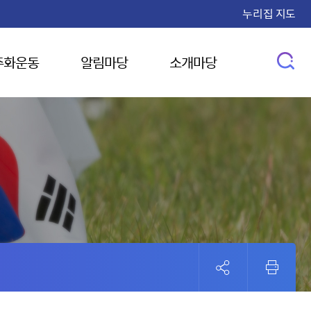
누리집 지도
주화운동
알림마당
소개마당