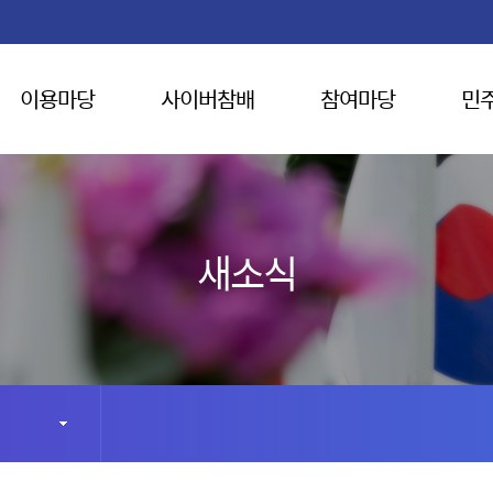
이용마당
사이버참배
참여마당
민
새소식