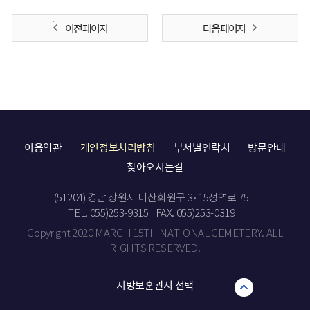
이전 페이지
다음 페이지
이용약관
개인정보처리방침
부서별연락처
방문안내
찾아오시는길
(51204) 경남 창원시 마산회원구 3·15성역로 75
TEL. 055)253-9315
FAX. 055)253-0319
Copyright 2020 MARCH 15TH NATIONAL CEMETERY. ALL
RIGHTS RESERVED.
지방보훈관서 선택