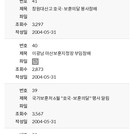
번호
41
제목
창원대산고 호국·보훈의달 봉사참배
파일
조회수
3,297
작성일
2004-05-31
번호
40
제목
이광남 마산보훈지청장 부임참배
파일
조회수
2,873
작성일
2004-05-31
번호
39
제목
국가보훈처 6월 "호국·보훈의달" 행사 알림
파일
조회수
3,567
작성일
2004-05-31