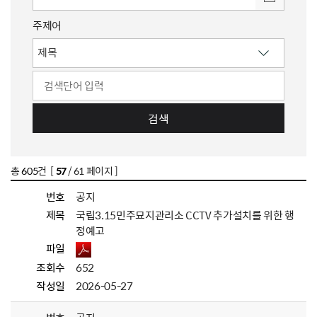
주제어
검색
총
605
건 [
57
/ 61 페이지 ]
번호
공지
제목
국립3.15민주묘지관리소 CCTV 추가설치를 위한 행
정예고
파일
조회수
652
작성일
2026-05-27