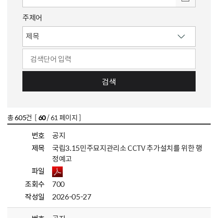
주제어
검색
총
605
건 [
60
/ 61 페이지 ]
번호
공지
제목
국립3.15민주묘지관리소 CCTV 추가설치를 위한 행
정예고
파일
조회수
700
작성일
2026-05-27