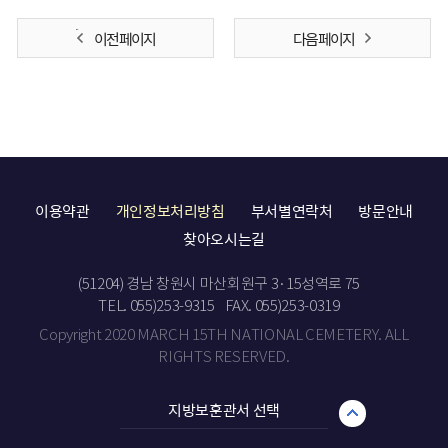
이전 페이지
다음 페이지
이용약관
개인정보처리방침
부서별연락처
방문안내
찾아오시는길
(51204) 경남 창원시 마산회원구 3·15성역로 75
TEL. 055)253-9315
FAX. 055)253-0319
Copyright 2020 MARCH 15TH NATIONAL CEMETERY. ALL
RIGHTS RESERVED.
지방보훈관서 선택