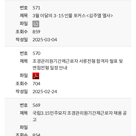
번호
571
제목
3월 이달의 3·15 인물 포커스 <김주열 열사>
파일
조회수
859
작성일
2025-03-04
번호
570
제목
조경관리원기간제근로자 서류전형 합격자 발표 및
면접전형 일정 안내
파일
조회수
704
작성일
2025-02-24
번호
569
제목
국립3.15민주묘지 조경관리원기간제근로자 채용 공
고
파일
조회수
854