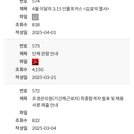
번호
574
제목
4월 이달의 3.15 인물포커스 <김효덕 열사>
파일
조회수
818
작성일
2025-04-01
번호
573
제목
단체 관람 안내
파일
조회수
4,150
작성일
2025-03-21
번호
572
제목
조경관리원(기간제근로자) 최종합격자 발표 및 채용
서류 제출 안내
파일
조회수
822
작성일
2025-03-04