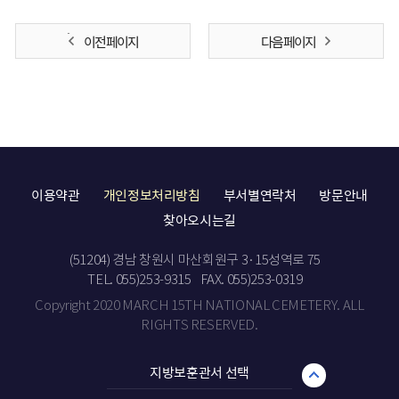
이전 페이지
다음 페이지
이용약관
개인정보처리방침
부서별연락처
방문안내
찾아오시는길
(51204) 경남 창원시 마산회원구 3·15성역로 75
TEL. 055)253-9315
FAX. 055)253-0319
Copyright 2020 MARCH 15TH NATIONAL CEMETERY. ALL
RIGHTS RESERVED.
지방보훈관서 선택