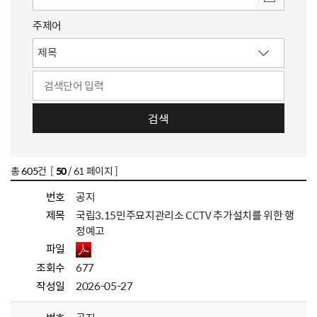
주제어
검색
총
605
건 [
50
/ 61 페이지 ]
번호
공지
제목
국립3.15민주묘지관리소 CCTV 추가설치를 위한 행
정예고
파일
조회수
677
작성일
2026-05-27