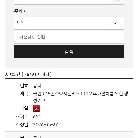
주제어
검색
총
605
건 [
46
/ 61 페이지 ]
번호
공지
제목
국립3.15민주묘지관리소 CCTV 추가설치를 위한 행
정예고
파일
조회수
654
작성일
2026-05-27