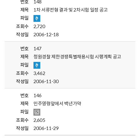
번호
148
제목
1차 서류전형 결과 및 2차시험 일정 공고
파일
조회수
2,720
작성일
2006-12-18
번호
147
제목
청원경찰 제한경쟁특별채용시험 시행계획 공고
파일
조회수
3,462
작성일
2006-11-30
번호
146
제목
민주영령앞에서 백년가약
파일
조회수
2,605
작성일
2006-11-29