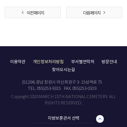
이전 페이지
다음 페이지
이용약관
개인정보처리방침
부서별연락처
방문안내
찾아오시는길
(51204) 경남 창원시 마산회원구 3·15성역로 75
TEL. 055)253-9315
FAX. 055)253-0319
Copyright 2020 MARCH 15TH NATIONAL CEMETERY. ALL
RIGHTS RESERVED.
지방보훈관서 선택