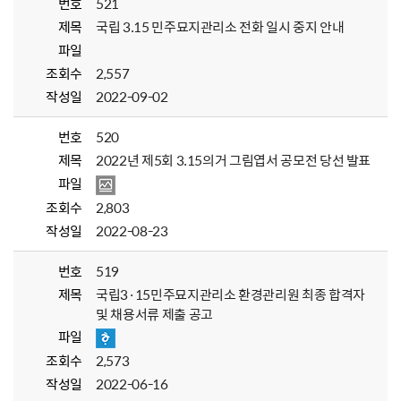
번호
521
제목
국립 3.15 민주묘지관리소 전화 일시 중지 안내
파일
조회수
2,557
작성일
2022-09-02
번호
520
제목
2022년 제5회 3.15의거 그림엽서 공모전 당선 발표
파일
조회수
2,803
작성일
2022-08-23
번호
519
제목
국립3·15민주묘지관리소 환경관리원 최종 합격자
및 채용서류 제출 공고
파일
조회수
2,573
작성일
2022-06-16