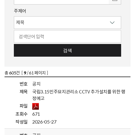
주제어
검색
총
605
건 [
9
/ 61 페이지 ]
번호
공지
제목
국립3.15민주묘지관리소 CCTV 추가설치를 위한 행
정예고
파일
조회수
671
작성일
2026-05-27