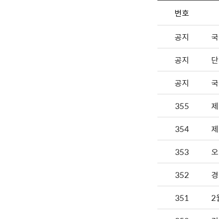
번호
공지
국
공지
단
공지
국
355
제
354
제
353
오
352
경
351
2