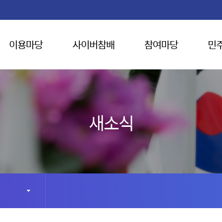
이용마당
사이버참배
참여마당
민
새소식