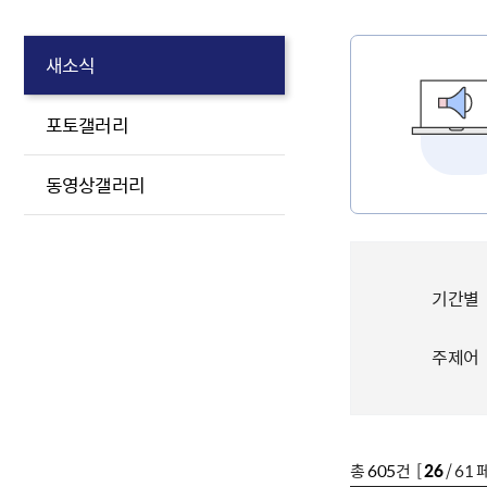
새소식
포토갤러리
동영상갤러리
기간별
주제어
총
605
건 [
26
/ 61 