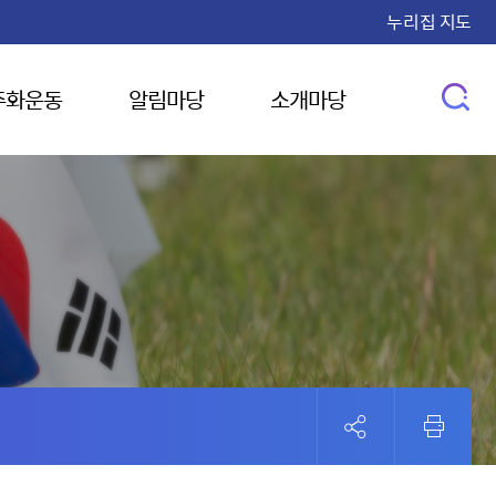
누리집 지도
주화운동
알림마당
소개마당