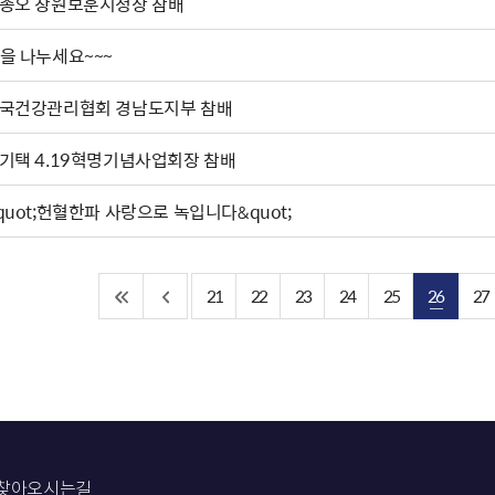
종오 창원보훈지청장 참배
을 나누세요~~~
국건강관리협회 경남도지부 참배
기택 4.19혁명기념사업회장 참배
quot;헌혈한파 사랑으로 녹입니다&quot;
21
22
23
24
25
26
27
찾아오시는길