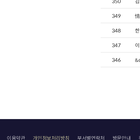
350
김
349
情
348
한
347
이
346
&
이용약관
개인정보처리방침
부서별연락처
방문안내