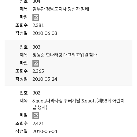
번호
304
제목
김두관 경남도지사 당선자 참배
파일
조회수
2,381
작성일
2010-06-03
번호
303
제목
정몽준 한나라당 대표최고위원 참배
파일
조회수
2,365
작성일
2010-05-24
번호
302
제목
&quot;나라사랑 꾸러기날!&quot; (제88회 어린이
날 행사)
파일
조회수
2,421
작성일
2010-05-04