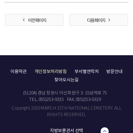
이전 페이지
다음 페이지
이용약관
개인정보처리방침
부서별연락처
방문안내
찾아오시는길
(51204) 경남 창원시 마산회원구 3·15성역로 75
TEL. 055)253-9315
FAX. 055)253-0319
Copyright 2020 MARCH 15TH NATIONAL CEMETERY. ALL
RIGHTS RESERVED.
지방보훈관서 선택