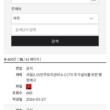
주제어
검색
총
605
건 [
31
/ 61 페이지 ]
번호
공지
제목
국립3.15민주묘지관리소 CCTV 추가설치를 위한 행
정예고
파일
조회수
683
작성일
2026-05-27