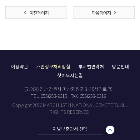
이전 페이지
다음 페이지
이용약관
개인정보처리방침
부서별연락처
방문안내
찾아오시는길
(51204) 경남 창원시 마산회원구 3·15성역로 75
TEL. 055)253-9315
FAX. 055)253-0319
Copyright 2020 MARCH 15TH NATIONAL CEMETERY. ALL
RIGHTS RESERVED.
지방보훈관서 선택