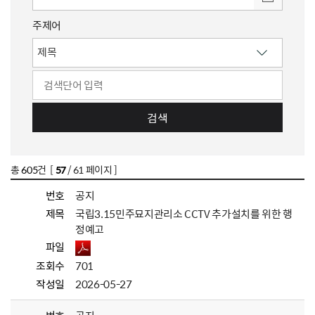
주제어
검색
총
605
건 [
57
/ 61 페이지 ]
번호
공지
제목
국립3.15민주묘지관리소 CCTV 추가설치를 위한 행
정예고
파일
조회수
701
작성일
2026-05-27