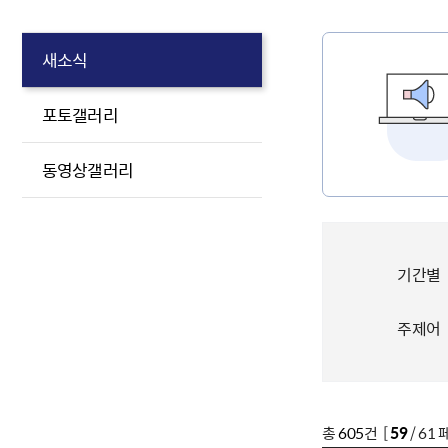
새소식
포토갤러리
동영상갤러리
기간별
주제어
총
605
건 [
59
/ 61 