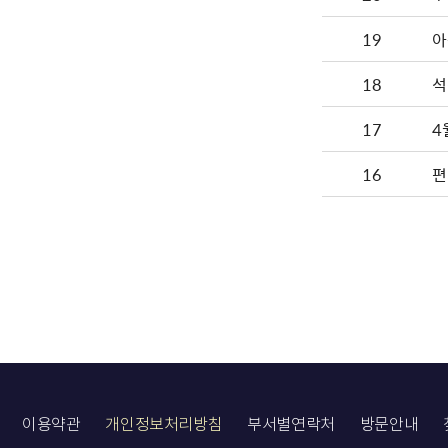
19
아
18
석
17
4
16
편
이용약관
개인정보처리방침
부서별연락처
방문안내