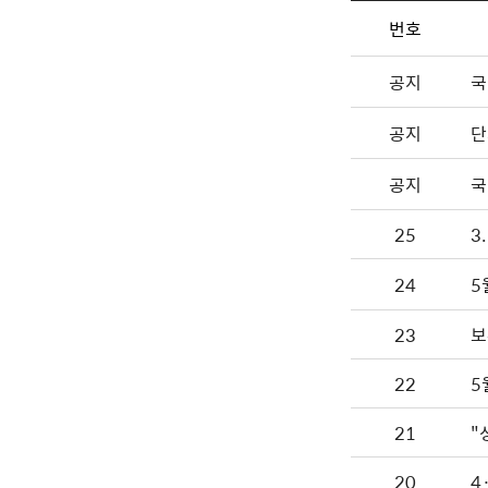
번호
공지
국
공지
단
공지
국
25
3
24
5
23
보
22
5
21
"
20
4