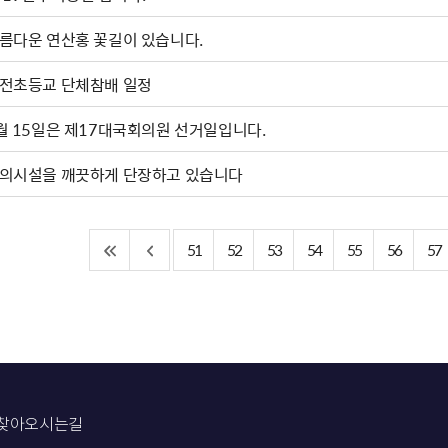
름다운 연산홍 꽃길이 있습니다.
전초등교 단체참배 일정
월 15일은 제17대국회의원 선거일입니다.
의시설을 깨끗하게 단장하고 있습니다
51
52
53
54
55
56
57
찾아오시는길