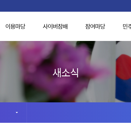
이용마당
사이버참배
참여마당
민
새소식