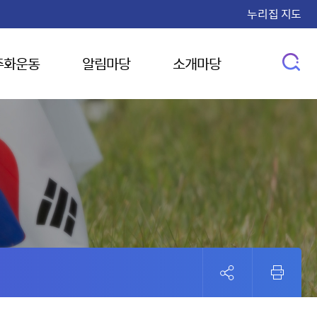
누리집 지도
주화운동
알림마당
소개마당