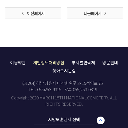
이전 페이지
다음 페이지
이용약관
개인정보처리방침
부서별연락처
방문안내
찾아오시는길
(51204) 경남 창원시 마산회원구 3·15성역로 75
TEL. 055)253-9315
FAX. 055)253-0319
Copyright 2020 MARCH 15TH NATIONAL CEMETERY. ALL
RIGHTS RESERVED.
지방보훈관서 선택