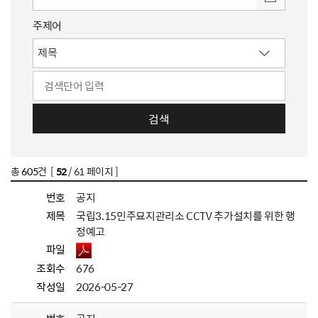
주제어
검색
총
605
건 [
52
/ 61 페이지 ]
번호
공지
제목
국립3.15민주묘지관리소 CCTV 추가설치를 위한 행
정예고
파일
조회수
676
작성일
2026-05-27