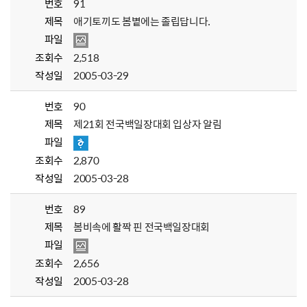
번호
91
제목
애기토끼도 봄볕에는 졸립답니다.
파일
조회수
2,518
작성일
2005-03-29
번호
90
제목
제21회 전국백일장대회 입상자 알림
파일
조회수
2,870
작성일
2005-03-28
번호
89
제목
봄비속에 활짝 핀 전국백일장대회
파일
조회수
2,656
작성일
2005-03-28