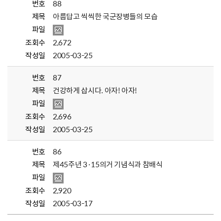
번호
88
제목
아름답고 씩씩한 국군장병들의 모습
파일
조회수
2,672
작성일
2005-03-25
번호
87
제목
건강하게 삽시다. 아자! 아자!
파일
조회수
2,696
작성일
2005-03-25
번호
86
제목
제45주년 3·15의거 기념식과 참배식
파일
조회수
2,920
작성일
2005-03-17