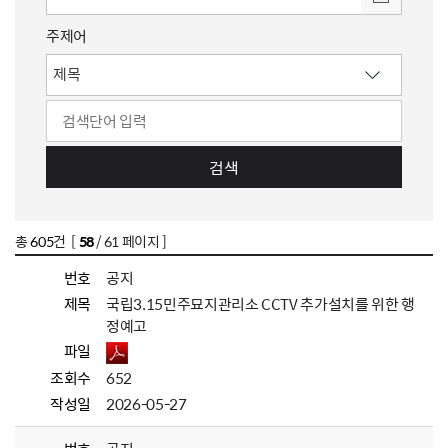
주제어
검색
총
605
건 [
58
/ 61 페이지 ]
번호
공지
제목
국립3.15민주묘지관리소 CCTV 추가설치를 위한 행
정예고
파일
조회수
652
작성일
2026-05-27