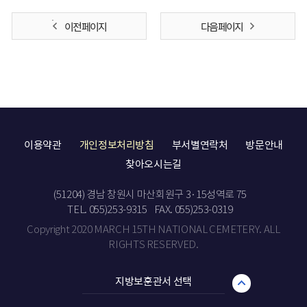
이전 페이지
다음 페이지
이용약관
개인정보처리방침
부서별연락처
방문안내
찾아오시는길
(51204) 경남 창원시 마산회원구 3·15성역로 75
TEL. 055)253-9315
FAX. 055)253-0319
Copyright 2020 MARCH 15TH NATIONAL CEMETERY. ALL
RIGHTS RESERVED.
지방보훈관서 선택