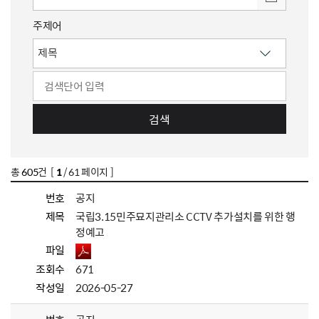
주제어
검색
총
605
건 [
1
/ 61 페이지 ]
번호
공지
제목
국립3.15민주묘지관리소 CCTV 추가설치를 위한 행
정예고
파일
조회수
671
작성일
2026-05-27