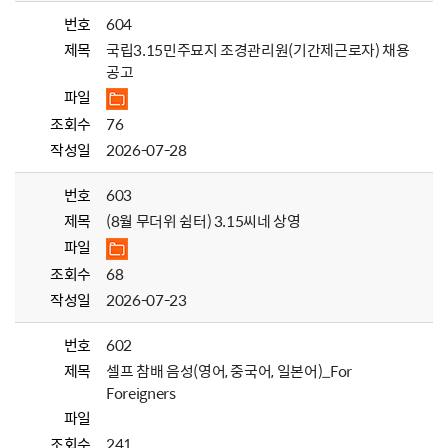
번호
604
제목
국립3.15민주묘지 조경관리원(기간제근로자) 채용
공고
파일
조회수
76
작성일
2026-07-28
번호
603
제목
(8월 무더위 쉼터) 3.15씨네 상영
파일
조회수
68
작성일
2026-07-23
번호
602
제목
셀프 참배 음성(영어, 중국어, 일본어)_For
Foreigners
파일
조회수
241