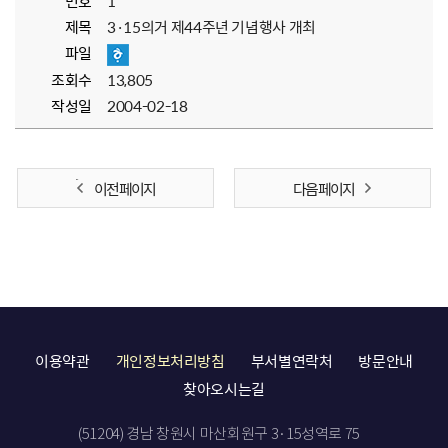
번호
1
제목
3·15의거 제44주년 기념행사 개최
파일
조회수
13,805
작성일
2004-02-18
이전 페이지
다음 페이지
이용약관
개인정보처리방침
부서별연락처
방문안내
찾아오시는길
(51204) 경남 창원시 마산회원구 3·15성역로 75