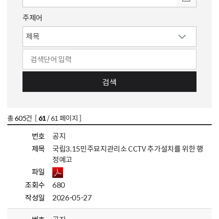
주제어
검색
총
605
건 [
61
/ 61 페이지 ]
번호
공지
제목
국립3.15민주묘지관리소 CCTV 추가설치를 위한 행
정예고
파일
조회수
680
작성일
2026-05-27