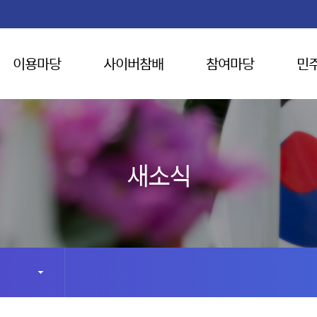
이용마당
사이버참배
참여마당
민
새소식