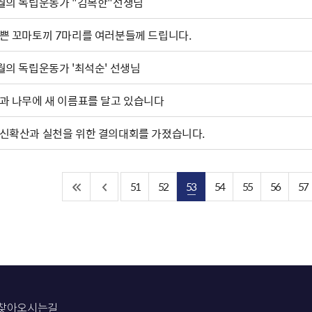
월의 독립운동가 "김복한"선생님
쁜 꼬마토끼 7마리를 여러분들께 드립니다.
월의 독립운동가 '최석순' 선생님
과 나무에 새 이름표를 달고 있습니다
신확산과 실천을 위한 결의대회를 가졌습니다.
51
52
53
54
55
56
57
찾아오시는길