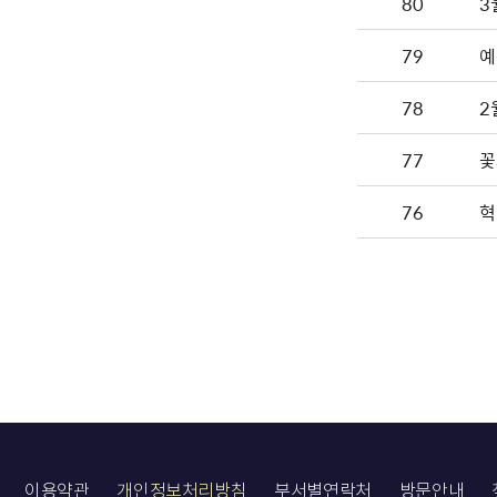
80
3
79
예
78
2
77
꽃
76
혁
이용약관
개인정보처리방침
부서별연락처
방문안내