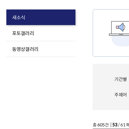
새소식
포토갤러리
동영상갤러리
기간별
주제어
총
605
건 [
53
/ 61 