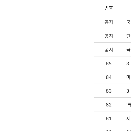
번호
공지
국
공지
단
공지
국
85
3
84
마
83
3
82
'
81
제