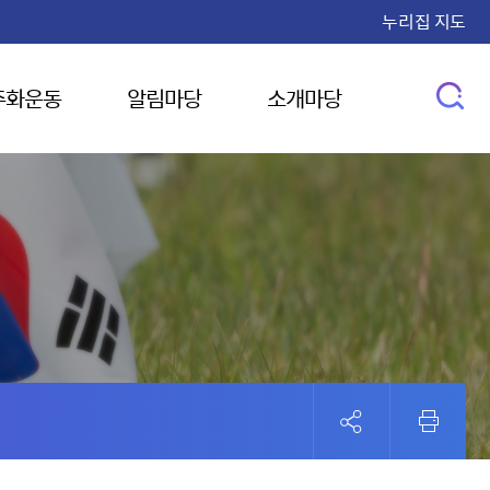
누리집 지도
주화운동
알림마당
소개마당