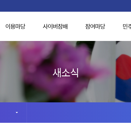
이용마당
사이버참배
참여마당
민
새소식