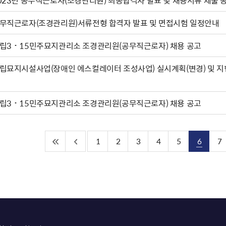
023년 공무직근로자(조경관리원) 최종합격자 발표 및 채용서류 제출 
무직근로자(조경관리원)서류전형 합격자 발표 및 면접시험 일정안내
립3˙15민주묘지관리소 조경관리원(공무직근로자) 채용 공고
립묘지시설사업(장애인 에스컬레이터 조성사업) 실시계획(변경) 및 지
립3˙15민주묘지관리소 조경관리원(공무직근로자) 채용 공고
1
2
3
4
5
6
7