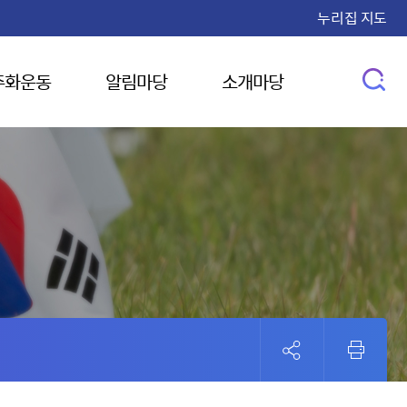
누리집 지도
주화운동
알림마당
소개마당