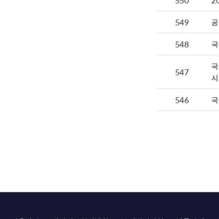
550
2
549
공
548
국
국
547
시
546
국