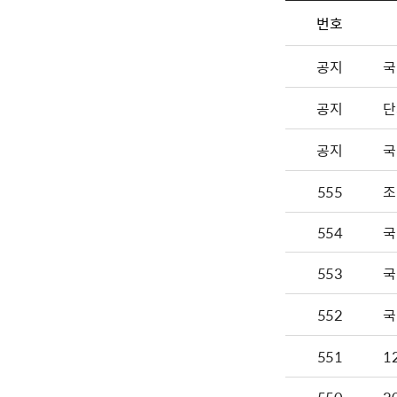
번호
공지
국
공지
단
공지
국
555
조
554
국
553
국
552
국
551
1