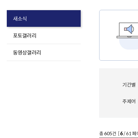
새소식
포토갤러리
동영상갤러리
기간별
주제어
총
605
건 [
6
/ 61 페