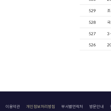
529
조
528
국
527
3
526
2
이용약관
개인정보처리방침
부서별연락처
방문안내