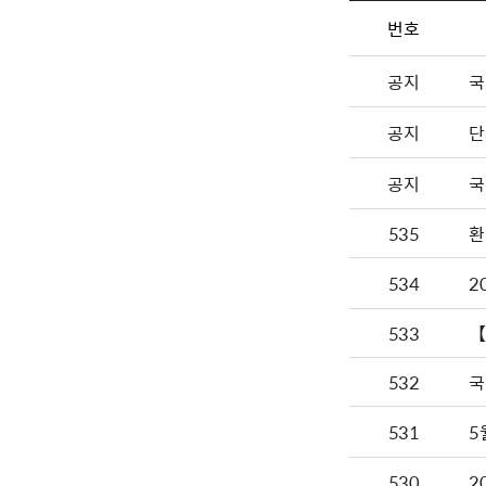
번호
공지
국
공지
단
공지
국
535
환
534
2
533
【
532
국
531
5
530
2