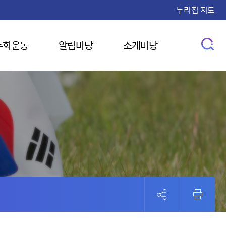
누리집 지도
주화운동
알림마당
소개마당