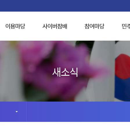
이용마당
사이버참배
참여마당
민
새소식