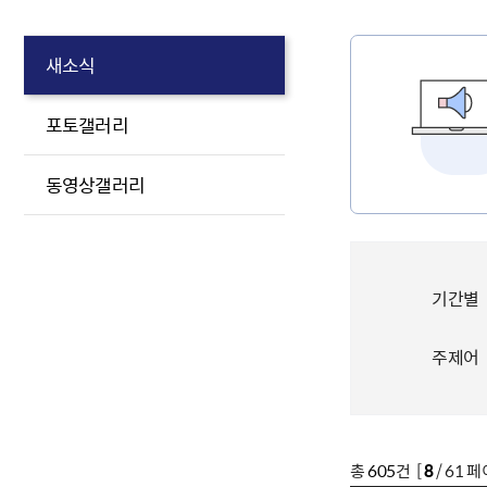
새소식
포토갤러리
동영상갤러리
기간별
주제어
총
605
건 [
8
/ 61 페