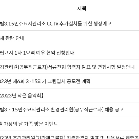
제목
립3.15민주묘지관리소 CCTV 추가설치를 위한 행정예고
체 관람 안내
립묘지 1사 1묘역 예우 협약 신청안내
경관리원(공무직근로자)서류전형 합격자 발표 및 면접시험 일정안내
023년 제6회 3·15의거 그림엽서 공모전 계획
2023년 작은 음악회】
립3˙15민주묘지관리소 환경관리원(공무직근로자) 채용 공고
월 가정의 달 가족 방문 이벤트
023년 조경관리원(기간제근로자) 최종합격자 발표 및 채용서류 제출