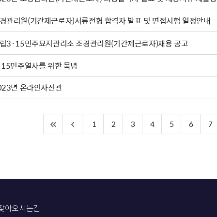
경관리원(기간제근로자)서류전형 합격자 발표 및 면접시험 일정안내
립3·15민주묘지관리소 조경관리원(기간제근로자)채용 공고
·15민주열사를 위한 묵념
023년 온라인사진관
1
2
3
4
5
6
7
찾아오시는길