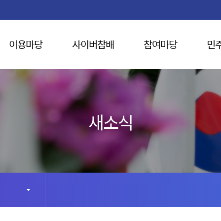
이용마당
사이버참배
참여마당
민
새소식