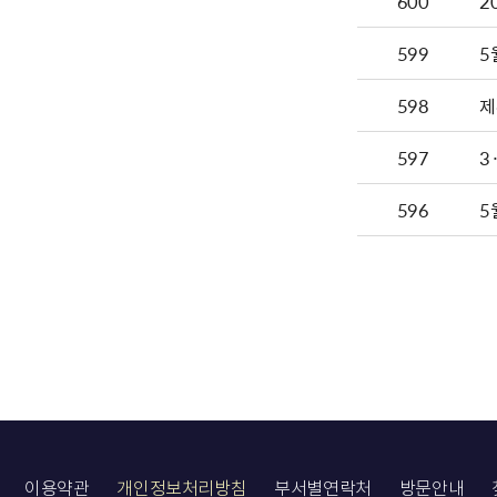
600
599
5
598
제
597
3
596
5
이용약관
개인정보처리방침
부서별연락처
방문안내