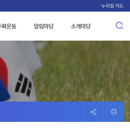
누리집 지도
주화운동
알림마당
소개마당