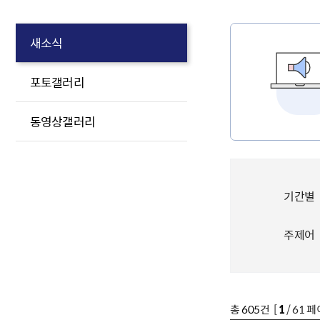
새소식
포토갤러리
동영상갤러리
기간별
주제어
총
605
건 [
1
/ 61 페