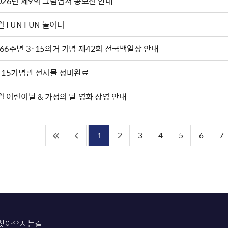
2026년 제9회 그림엽서 공모전 안내
월 FUN FUN 놀이터
66주년 3·15의거 기념 제42회 전국백일장 안내
·15기념관 전시물 정비완료
월 어린이날 & 가정의 달 영화 상영 안내
1
2
3
4
5
6
7
찾아오시는길