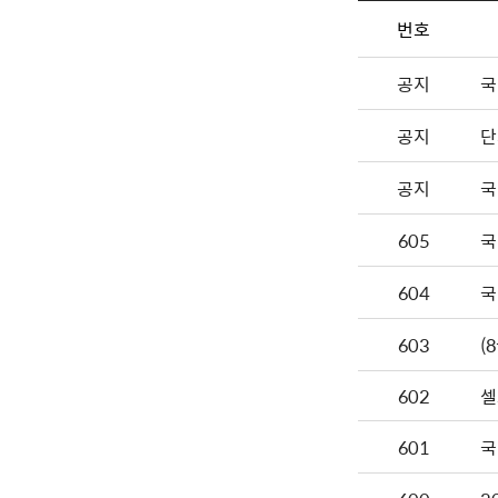
번호
공지
국
공지
단
공지
국
605
국
604
국
603
602
셀
601
국