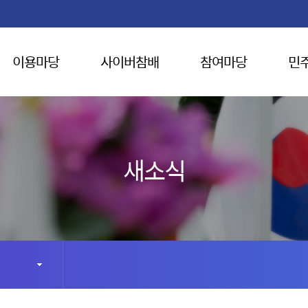
이용마당
사이버참배
참여마당
민
새소식