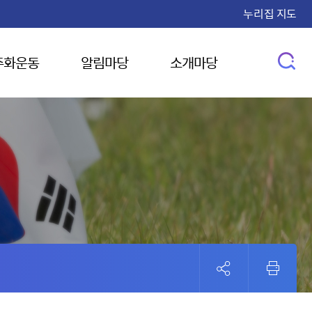
누리집 지도
주화운동
알림마당
소개마당