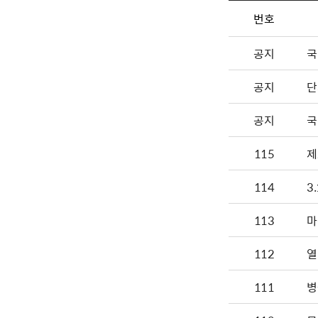
번호
공지
국
공지
단
공지
국
115
제
114
3
113
112
열
111
병