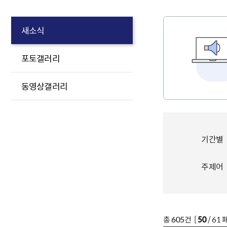
새소식
포토갤러리
동영상갤러리
기간별
주제어
총
605
건 [
50
/ 61 