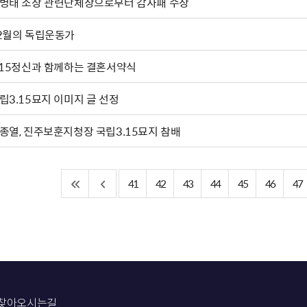
병태 소장 관련단체장으로부터 감사패 수상
2월의 독립운동가
.15정신과 함께하는 결혼서약식
립3.15묘지 이미지 글 선정
종열, 진주보훈지청장 국립3.15묘지 참배
41
42
43
44
45
46
47
찾아오시는길