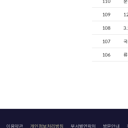
110
문
109
1
108
3
107
국
106
류
이용약관
개인정보처리방침
부서별연락처
방문안내