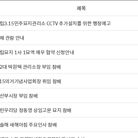
제목
립3.15민주묘지관리소 CCTV 추가설치를 위한 행정예고
체 관람 안내
립묘지 1사 1묘역 예우 협약 신청안내
2대 박원택 관리소장 부임 참배
.15의거기념사업회장 취임 참배
마산부시장 부임 참배
린우리당 정동영 상임고문 묘지 참배
술해 새해아침 주요인사 참배