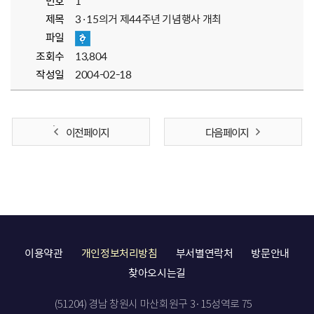
번호
1
제목
3·15의거 제44주년 기념행사 개최
파일
조회수
13,804
작성일
2004-02-18
이전 페이지
다음 페이지
이용약관
개인정보처리방침
부서별연락처
방문안내
찾아오시는길
(51204) 경남 창원시 마산회원구 3·15성역로 75