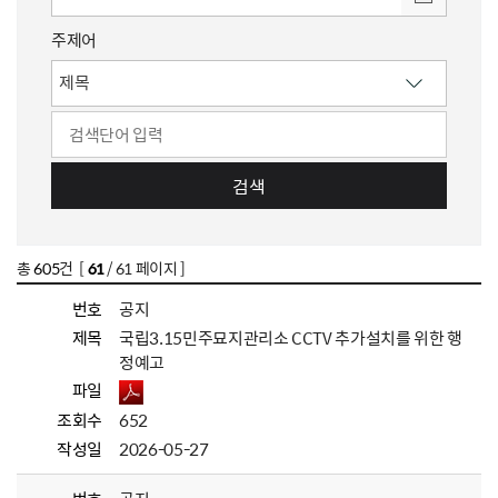
주제어
검색
총
605
건 [
61
/ 61 페이지 ]
번호
공지
제목
국립3.15민주묘지관리소 CCTV 추가설치를 위한 행
정예고
파일
조회수
652
작성일
2026-05-27