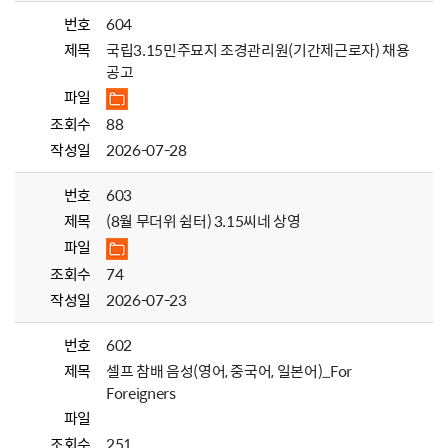
번호
604
제목
국립3.15민주묘지 조경관리원(기간제근로자) 채용
공고
파일
조회수
88
작성일
2026-07-28
번호
603
제목
(8월 무더위 쉼터) 3.15씨네 상영
파일
조회수
74
작성일
2026-07-23
번호
602
제목
셀프 참배 음성(영어, 중국어, 일본어)_For
Foreigners
파일
조회수
251