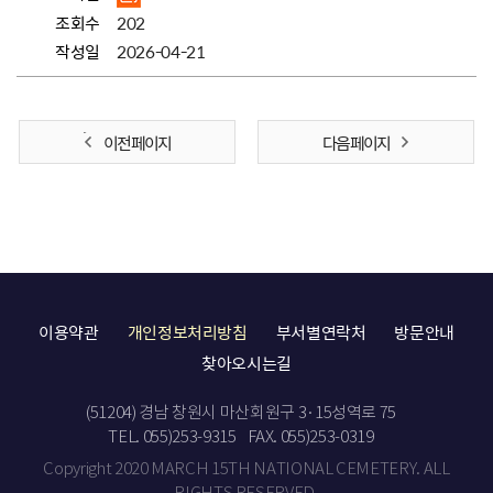
조회수
202
작성일
2026-04-21
이전 페이지
다음 페이지
이용약관
개인정보처리방침
부서별연락처
방문안내
찾아오시는길
(51204) 경남 창원시 마산회원구 3·15성역로 75
TEL. 055)253-9315
FAX. 055)253-0319
Copyright 2020 MARCH 15TH NATIONAL CEMETERY. ALL
RIGHTS RESERVED.