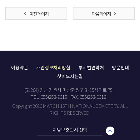
이전 페이지
다음 페이지
이용약관
개인정보처리방침
부서별연락처
방문안내
찾아오시는길
(51204) 경남 창원시 마산회원구 3·15성역로 75
TEL. 055)253-9315
FAX. 055)253-0319
Copyright 2020 MARCH 15TH NATIONAL CEMETERY. ALL
RIGHTS RESERVED.
지방보훈관서 선택