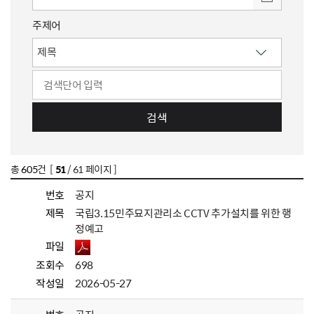
주제어
검색
총
605
건 [
51
/ 61 페이지 ]
번호
공지
제목
국립3.15민주묘지관리소 CCTV 추가설치를 위한 행
정예고
파일
조회수
698
작성일
2026-05-27