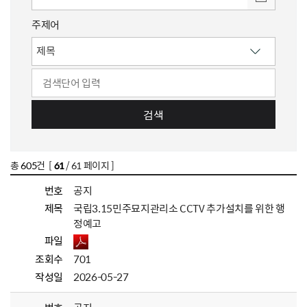
주제어
검색
총
605
건 [
61
/ 61 페이지 ]
번호
공지
제목
국립3.15민주묘지관리소 CCTV 추가설치를 위한 행
정예고
파일
조회수
701
작성일
2026-05-27