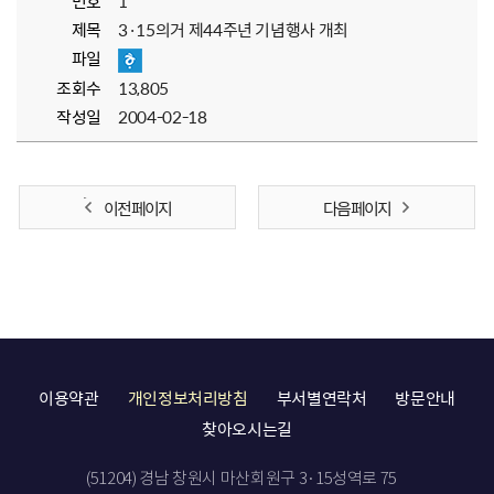
번호
1
제목
3·15의거 제44주년 기념행사 개최
파일
조회수
13,805
작성일
2004-02-18
이전 페이지
다음 페이지
이용약관
개인정보처리방침
부서별연락처
방문안내
찾아오시는길
(51204) 경남 창원시 마산회원구 3·15성역로 75