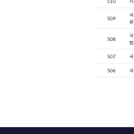
510
시
국
509
류
국
508
험
507
국
506
국