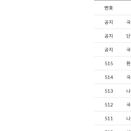
번호
공지
국
공지
단
공지
국
515
환
514
국
513
나
512
국
511
나