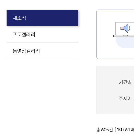
새소식
포토갤러리
동영상갤러리
기간별
주제어
총
605
건 [
10
/ 61 