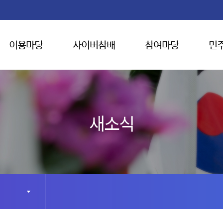
이용마당
사이버참배
참여마당
민
새소식