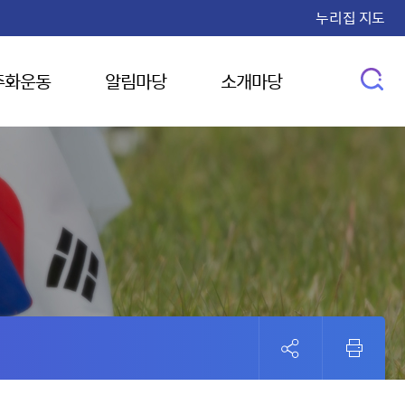
누리집 지도
주화운동
알림마당
소개마당