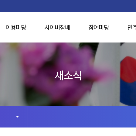
이용마당
사이버참배
참여마당
민
새소식