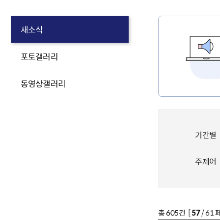
새소식
포토갤러리
동영상갤러리
기간별
주제어
총
605
건 [
57
/ 61 