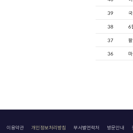
39
국
38
6
37
팔
36
마
이용약관
개인정보처리방침
부서별연락처
방문안내