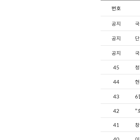
번호
공지
국
공지
단
공지
국
45
청
44
현
43
6
42
41
창
40
이