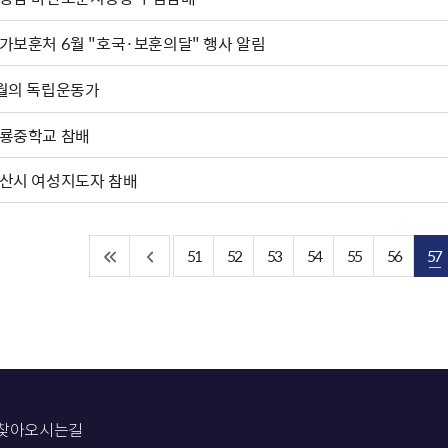
가보훈처 6월 "호국·보훈의달" 행사 알림
월의 독립운동가
룡중학교 참배
산시 여성지도자 참배
51
52
53
54
55
56
57
찾아오시는길