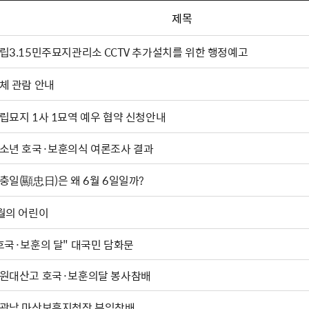
제목
립3.15민주묘지관리소 CCTV 추가설치를 위한 행정예고
체 관람 안내
립묘지 1사 1묘역 예우 협약 신청안내
소년 호국·보훈의식 여론조사 결과
충일(顯忠日)은 왜 6월 6일일까?
월의 어린이
"호국·보훈의 달" 대국민 담화문
원대산고 호국·보훈의달 봉사참배
광남 마산보훈지청장 부임참배