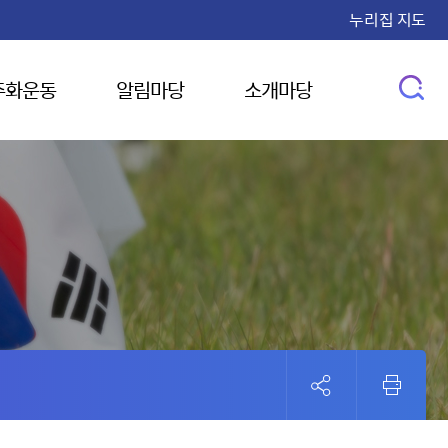
누리집 지도
주화운동
알림마당
소개마당