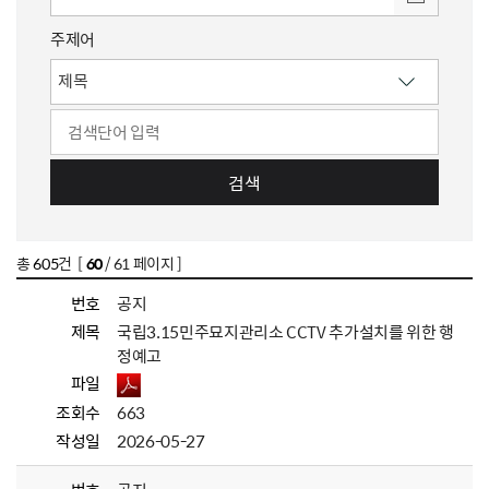
주제어
검색
총
605
건 [
60
/ 61 페이지 ]
번호
공지
제목
국립3.15민주묘지관리소 CCTV 추가설치를 위한 행
정예고
파일
조회수
663
작성일
2026-05-27