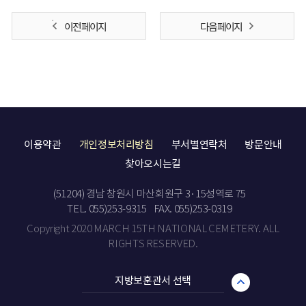
이전 페이지
다음 페이지
이용약관
개인정보처리방침
부서별연락처
방문안내
찾아오시는길
(51204) 경남 창원시 마산회원구 3·15성역로 75
TEL. 055)253-9315
FAX. 055)253-0319
Copyright 2020 MARCH 15TH NATIONAL CEMETERY. ALL
RIGHTS RESERVED.
지방보훈관서 선택