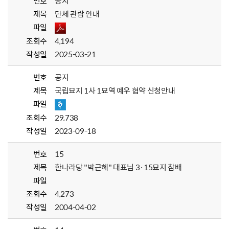
번호
공지
제목
단체 관람 안내
파일
조회수
4,194
작성일
2025-03-21
번호
공지
제목
국립묘지 1사 1묘역 예우 협약 신청안내
파일
조회수
29,738
작성일
2023-09-18
번호
15
제목
한나라당 "박근혜" 대표님 3·15묘지 참배
파일
조회수
4,273
작성일
2004-04-02