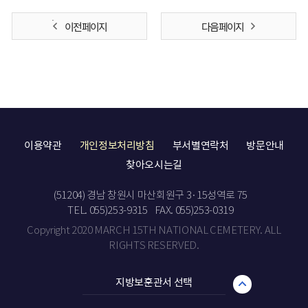
이전 페이지
다음 페이지
이용약관
개인정보처리방침
부서별연락처
방문안내
찾아오시는길
(51204) 경남 창원시 마산회원구 3·15성역로 75
TEL. 055)253-9315
FAX. 055)253-0319
Copyright 2020 MARCH 15TH NATIONAL CEMETERY. ALL
RIGHTS RESERVED.
지방보훈관서 선택