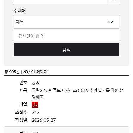
주제어
검색
총
605
건 [
60
/ 61 페이지 ]
번호
공지
제목
국립3.15민주묘지관리소 CCTV 추가설치를 위한 행
정예고
파일
조회수
717
작성일
2026-05-27