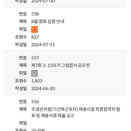
작성일
2024-07-30
번호
558
제목
8월 영화 상영 안내
파일
조회수
827
작성일
2024-07-11
번호
557
제목
제7회 3·15의거 그림엽서 공모전
파일
조회수
1,403
작성일
2024-06-20
번호
556
제목
조경관리원(기간제근로자) 채용시험 최종합격자 발
표 및 채용서류 제출 공고
파일
조회수
25,409