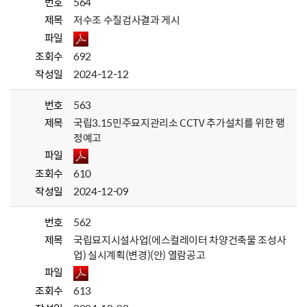
번호
564
제목
저수조 수질검사결과 게시
파일
조회수
692
작성일
2024-12-12
번호
563
제목
국립3.15민주묘지관리소 CCTV 추가설치를 위한 행
정예고
파일
조회수
610
작성일
2024-12-09
번호
562
제목
국립묘지시설사업(에스컬레이터 차양건축물 조성사
업) 실시계획(변경)(안) 열람공고
파일
조회수
613