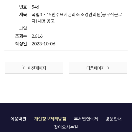
번호
546
제목
국립3˙15민주묘지관리소 조경관리원(공무직근로
자) 채용 공고
파일
조회수
2,616
작성일
2023-10-06
이전 페이지
다음 페이지
이용약관
개인정보처리방침
부서별연락처
방문안내
찾아오시는길