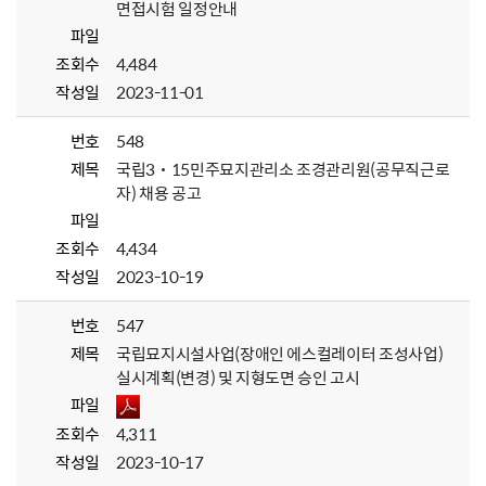
면접시험 일정안내
파일
조회수
4,484
작성일
2023-11-01
번호
548
제목
국립3˙15민주묘지관리소 조경관리원(공무직근로
자) 채용 공고
파일
조회수
4,434
작성일
2023-10-19
번호
547
제목
국립묘지시설사업(장애인 에스컬레이터 조성사업)
실시계획(변경) 및 지형도면 승인 고시
파일
조회수
4,311
작성일
2023-10-17