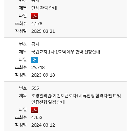
번호
공지
제목
단체 관람 안내
파일
조회수
4,178
작성일
2025-03-21
번호
공지
제목
국립묘지 1사 1묘역 예우 협약 신청안내
파일
조회수
29,718
작성일
2023-09-18
번호
555
제목
조경관리원(기간제근로자) 서류전형 합격자 발표 및
면접전형 일정 안내
파일
조회수
4,453
작성일
2024-03-12