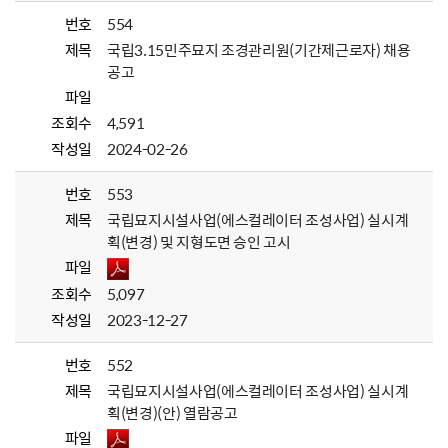
번호
554
제목
국립3.15민주묘지 조경관리원(기간제근로자) 채용
공고
파일
조회수
4,591
작성일
2024-02-26
번호
553
제목
국립묘지시설사업(에스컬레이터 조성사업) 실시계
획(변경) 및 지형도면 승인 고시
파일
조회수
5,097
작성일
2023-12-27
번호
552
제목
국립묘지시설사업(에스컬레이터 조성사업) 실시계
획(변경)(안) 열람공고
파일