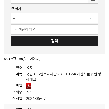
주제어
검색
총
605
건 [
56
/ 61 페이지 ]
번호
공지
제목
국립3.15민주묘지관리소 CCTV 추가설치를 위한 행
정예고
파일
조회수
735
작성일
2026-05-27