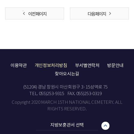
이전 페이지
다음 페이지
이용약관
개인정보처리방침
부서별연락처
방문안내
찾아오시는길
(51204) 경남 창원시 마산회원구 3·15성역로 75
TEL. 055)253-9315
FAX. 055)253-0319
Copyright 2020 MARCH 15TH NATIONAL CEMETERY. ALL
RIGHTS RESERVED.
지방보훈관서 선택