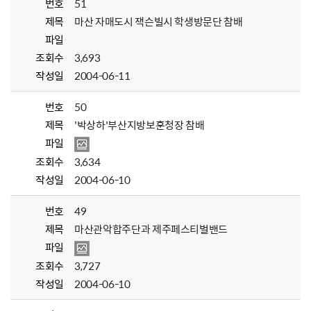
번호
51
제목
마산 자매도시 잭슨빌시 학생방문단 참배
파일
조회수
3,693
작성일
2004-06-11
번호
50
제목
'박상하'부산지방보훈청장 참배
파일
조회수
3,634
작성일
2004-06-10
번호
49
제목
마산관악합주단과 제주페스티벌밴드
파일
조회수
3,727
작성일
2004-06-10