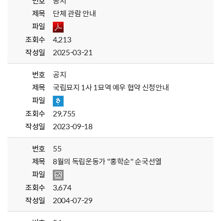
번호
공지
제목
단체 관람 안내
파일
조회수
4,213
작성일
2025-03-21
번호
공지
제목
국립묘지 1사 1묘역 예우 협약 신청안내
파일
조회수
29,755
작성일
2023-09-18
번호
55
제목
8월의 독립운동가 "홍학순" 순국선열
파일
조회수
3,674
작성일
2004-07-29