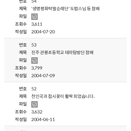
번호
54
제목
'생명평화탁발순례단' 도법스님 등 참배
파일
조회수
3,611
작성일
2004-07-20
번호
53
제목
진주 관봉초등학교 테마탐방단 참배
파일
조회수
3,799
작성일
2004-07-09
번호
52
제목
천인국과 접시꽃이 활짝 피었습니다.
파일
조회수
3,632
작성일
2004-06-11