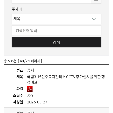
주제어
검색
총
605
건 [
60
/ 61 페이지 ]
번호
공지
제목
국립3.15민주묘지관리소 CCTV 추가설치를 위한 행
정예고
파일
조회수
729
작성일
2026-05-27