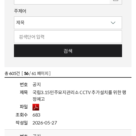
주제어
검색
총
605
건 [
56
/ 61 페이지 ]
번호
공지
제목
국립3.15민주묘지관리소 CCTV 추가설치를 위한 행
정예고
파일
조회수
683
작성일
2026-05-27