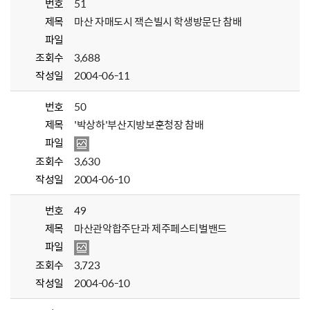
번호
51
제목
마산 자매도시 잭슨빌시 학생방문단 참배
파일
조회수
3,688
작성일
2004-06-11
번호
50
제목
'박상하'부산지방보훈청장 참배
파일
조회수
3,630
작성일
2004-06-10
번호
49
제목
마산관악합주단과 제주페스티벌밴드
파일
조회수
3,723
작성일
2004-06-10