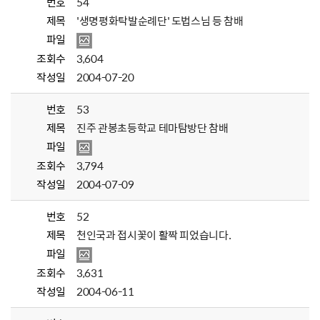
번호
54
제목
'생명평화탁발순례단' 도법스님 등 참배
파일
조회수
3,604
작성일
2004-07-20
번호
53
제목
진주 관봉초등학교 테마탐방단 참배
파일
조회수
3,794
작성일
2004-07-09
번호
52
제목
천인국과 접시꽃이 활짝 피었습니다.
파일
조회수
3,631
작성일
2004-06-11