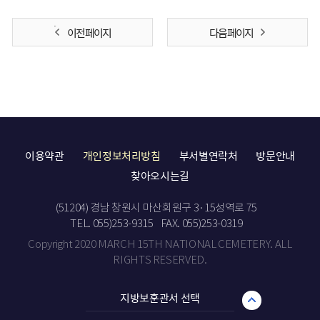
이전 페이지
다음 페이지
이용약관
개인정보처리방침
부서별연락처
방문안내
찾아오시는길
(51204) 경남 창원시 마산회원구 3·15성역로 75
TEL. 055)253-9315
FAX. 055)253-0319
Copyright 2020 MARCH 15TH NATIONAL CEMETERY. ALL
RIGHTS RESERVED.
지방보훈관서 선택