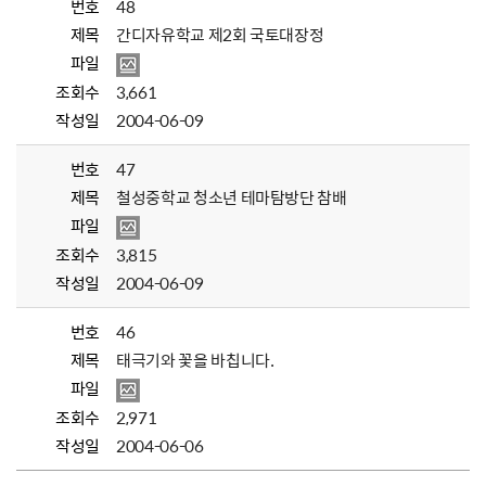
번호
48
제목
간디자유학교 제2회 국토대장정
파일
조회수
3,661
작성일
2004-06-09
번호
47
제목
철성중학교 청소년 테마탐방단 참배
파일
조회수
3,815
작성일
2004-06-09
번호
46
제목
태극기와 꽃을 바칩니다.
파일
조회수
2,971
작성일
2004-06-06