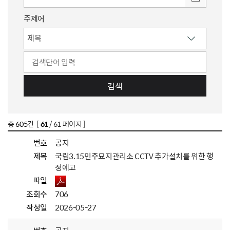
주제어
검색
총
605
건 [
61
/ 61 페이지 ]
번호
공지
제목
국립3.15민주묘지관리소 CCTV 추가설치를 위한 행
정예고
파일
조회수
706
작성일
2026-05-27