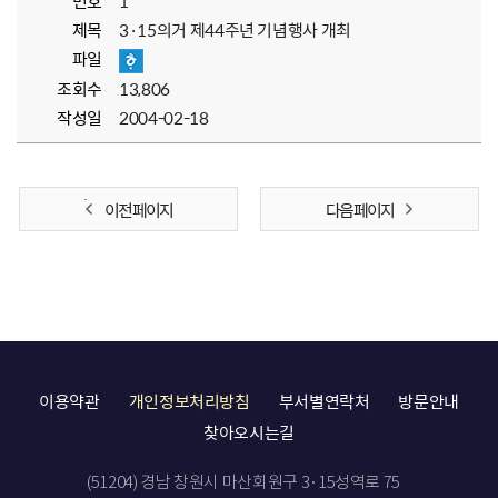
번호
1
제목
3·15의거 제44주년 기념행사 개최
파일
조회수
13,806
작성일
2004-02-18
이전 페이지
다음 페이지
이용약관
개인정보처리방침
부서별연락처
방문안내
찾아오시는길
(51204) 경남 창원시 마산회원구 3·15성역로 75