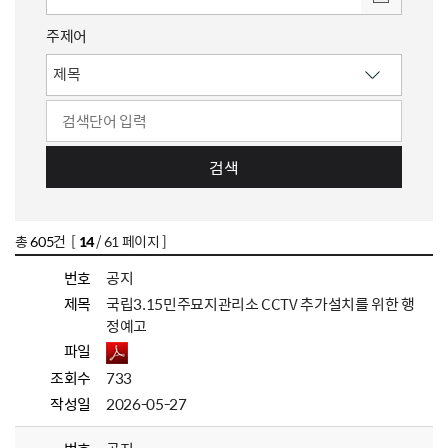
주제어
검색
총
605
건 [
14
/ 61 페이지 ]
번호
공지
제목
국립3.15민주묘지관리소 CCTV 추가설치를 위한 행
정예고
파일
조회수
733
작성일
2026-05-27