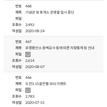
번호
468
제목
기념관 및 휴게소 운영을 일시 중단
파일
조회수
2,492
작성일
2020-08-24
번호
467
제목
유영봉안소 옹벽공사 등에 따른 차량통제 등 안내
파일
조회수
2,614
작성일
2020-08-07
번호
466
제목
도전3.15골든벨 SNS 이벤트
파일
조회수
2,783
작성일
2020-07-31