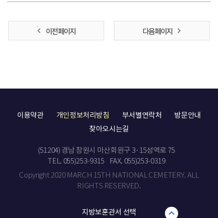
이전 페이지
다음 페이지
이용약관
개인정보처리방침
부서별연락처
방문안내
찾아오시는길
(51204) 경남 창원시 마산회원구 3·15성역로 75
TEL. 055)253-9315
FAX. 055)253-0319
Copyright 2020 MARCH 15TH NATIONAL CEMETERY. ALL
RIGHTS RESERVED.
지방보훈관서 선택