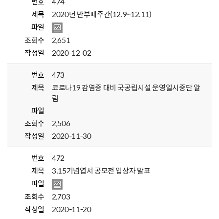
번호
474
제목
2020년 반부패주간(12.9~12.11)
파일
조회수
2,651
작성일
2020-12-02
번호
473
제목
코로나19 감염증 대비 국공립시설 운영일시중단 알
림
파일
조회수
2,506
작성일
2020-11-30
번호
472
제목
3.15기념엽서 공모전 입상자 발표
파일
조회수
2,703
작성일
2020-11-20