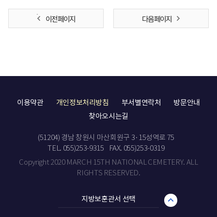
이전 페이지
다음 페이지
이용약관
개인정보처리방침
부서별연락처
방문안내
찾아오시는길
(51204) 경남 창원시 마산회원구 3·15성역로 75
TEL. 055)253-9315
FAX. 055)253-0319
Copyright 2020 MARCH 15TH NATIONAL CEMETERY. ALL
RIGHTS RESERVED.
지방보훈관서 선택