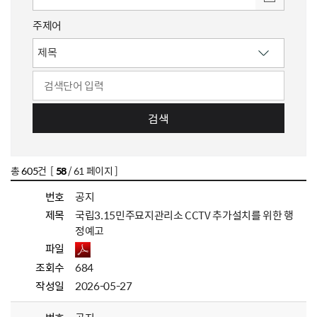
주제어
검색
총
605
건 [
58
/ 61 페이지 ]
번호
공지
제목
국립3.15민주묘지관리소 CCTV 추가설치를 위한 행
정예고
파일
조회수
684
작성일
2026-05-27