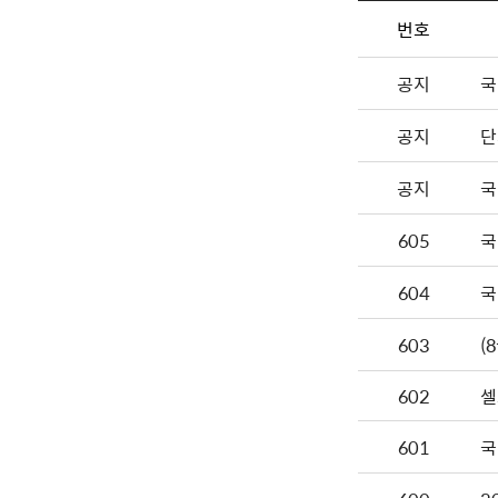
번호
공지
국
공지
단
공지
국
605
국
604
국
603
602
셀
601
국