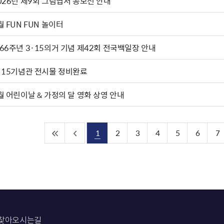
2026년 제9회 그림엽서 공모전 안내
월 FUN FUN 놀이터
66주년 3·15의거 기념 제42회 전국백일장 안내
·15기념관 전시물 정비완료
월 어린이날 & 가정의 달 영화 상영 안내
1
2
3
4
5
6
7
찾아오시는길