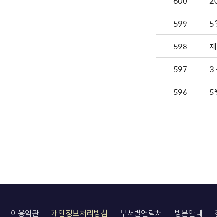
600
599
5
598
제
597
3
596
5
이용약관
개인정보처리방침
부서별연락처
방문안내