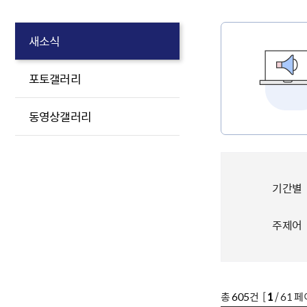
새소식
포토갤러리
동영상갤러리
기간별
주제어
총
605
건 [
1
/ 61 페