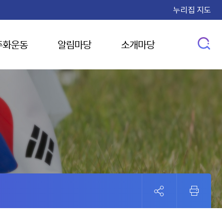
누리집 지도
주화운동
알림마당
소개마당