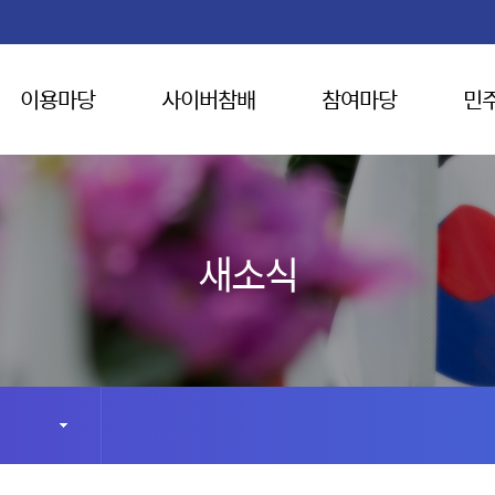
이용마당
사이버참배
참여마당
민
새소식