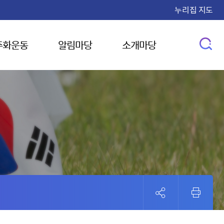
누리집 지도
주화운동
알림마당
소개마당