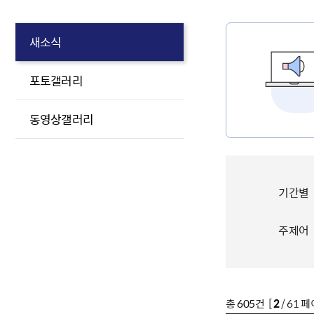
새소식
포토갤러리
동영상갤러리
기간별
주제어
총
605
건 [
2
/ 61 페