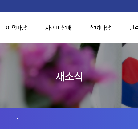
이용마당
사이버참배
참여마당
민
새소식