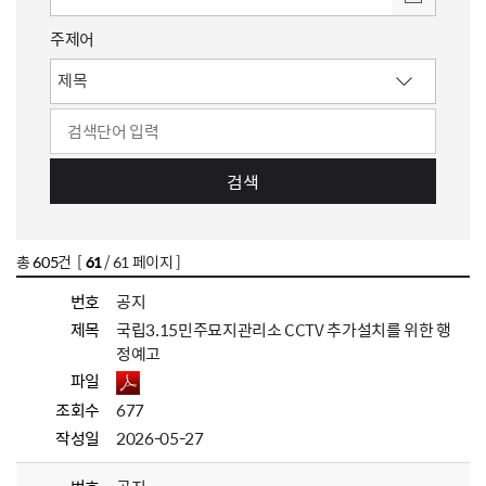
주제어
검색
총
605
건 [
61
/ 61 페이지 ]
번호
공지
제목
국립3.15민주묘지관리소 CCTV 추가설치를 위한 행
정예고
파일
조회수
677
작성일
2026-05-27