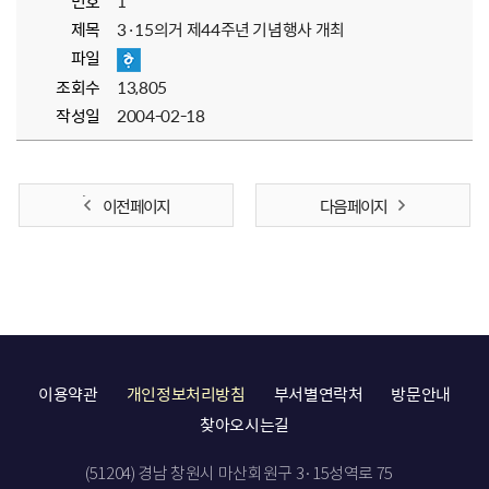
번호
1
제목
3·15의거 제44주년 기념행사 개최
파일
조회수
13,805
작성일
2004-02-18
이전 페이지
다음 페이지
이용약관
개인정보처리방침
부서별연락처
방문안내
찾아오시는길
(51204) 경남 창원시 마산회원구 3·15성역로 75