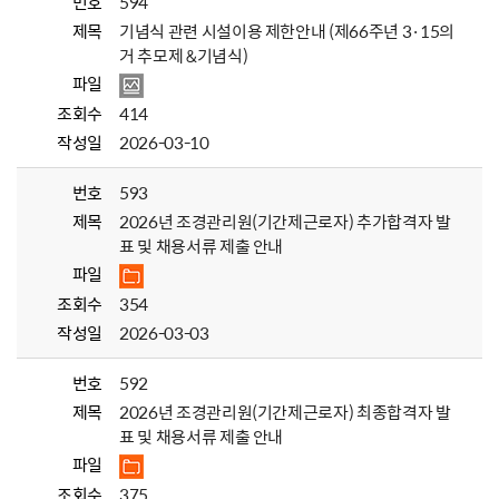
번호
594
제목
기념식 관련 시설이용 제한안내 (제66주년 3·15의
거 추모제 &기념식)
파일
조회수
414
작성일
2026-03-10
번호
593
제목
2026년 조경관리원(기간제근로자) 추가합격자 발
표 및 채용서류 제출 안내
파일
조회수
354
작성일
2026-03-03
번호
592
제목
2026년 조경관리원(기간제근로자) 최종합격자 발
표 및 채용서류 제출 안내
파일
조회수
375