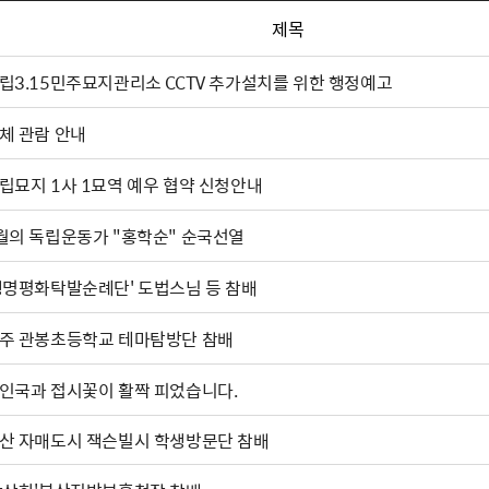
제목
립3.15민주묘지관리소 CCTV 추가설치를 위한 행정예고
체 관람 안내
립묘지 1사 1묘역 예우 협약 신청안내
월의 독립운동가 "홍학순" 순국선열
생명평화탁발순례단' 도법스님 등 참배
주 관봉초등학교 테마탐방단 참배
인국과 접시꽃이 활짝 피었습니다.
산 자매도시 잭슨빌시 학생방문단 참배