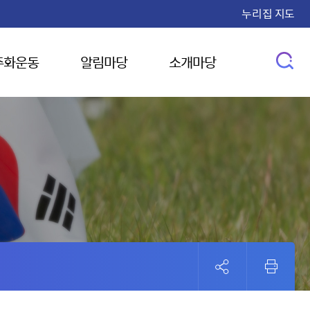
누리집 지도
주화운동
알림마당
소개마당