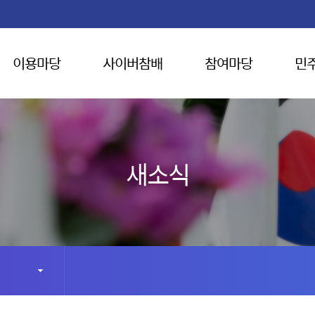
이용마당
사이버참배
참여마당
민
새소식