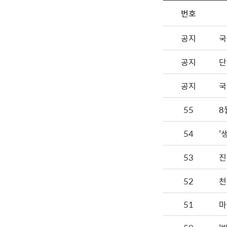
번호
공지
국
공지
단
공지
국
55
8
54
'
53
진
52
천
51
마