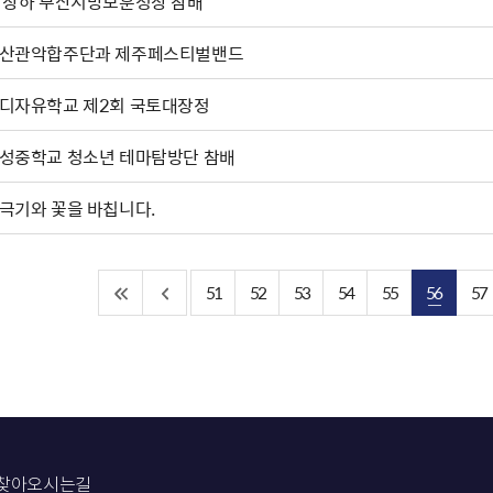
박상하'부산지방보훈청장 참배
산관악합주단과 제주페스티벌밴드
디자유학교 제2회 국토대장정
성중학교 청소년 테마탐방단 참배
극기와 꽃을 바칩니다.
51
52
53
54
55
56
57
찾아오시는길