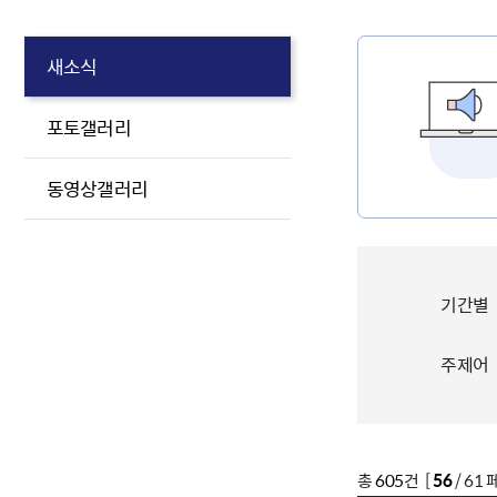
새소식
포토갤러리
동영상갤러리
기간별
주제어
총
605
건 [
56
/ 61 