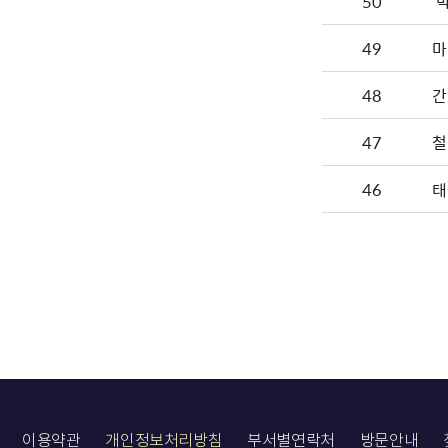
50
'
49
마
48
간
47
철
46
태
이용약관
개인정보처리방침
부서별연락처
방문안내