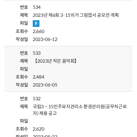
번호
534
제목
2023년 제6회 3·15의거 그림엽서 공모전 계획
파일
조회수
2,660
작성일
2023-06-12
번호
533
제목
【2023년 작은 음악회】
파일
조회수
2,484
작성일
2023-06-05
번호
532
제목
국립3˙15민주묘지관리소 환경관리원(공무직근로
자) 채용 공고
파일
조회수
2,620
작성일
2023-05-22