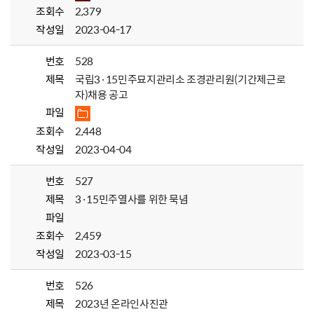
조회수
2,379
작성일
2023-04-17
번호
528
제목
국립3·15민주묘지관리소 조경관리원(기간제근로
자)채용 공고
파일
조회수
2,448
작성일
2023-04-04
번호
527
제목
3·15민주열사를 위한 묵념
파일
조회수
2,459
작성일
2023-03-15
번호
526
제목
2023년 온라인사진관