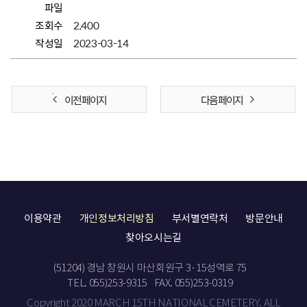
파일
조회수
2,400
작성일
2023-03-14
이전 페이지
다음 페이지
이용약관
개인정보처리방침
부서별연락처
방문안내
찾아오시는길
(51204) 경남 창원시 마산회원구 3·15성역로 75
TEL. 055)253-9315
FAX. 055)253-0319
Copyright 2020 MARCH 15TH NATIONAL CEMETERY. ALL