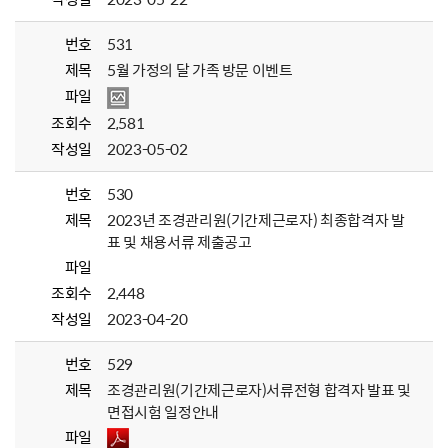
번호
531
제목
5월 가정의 달 가족 방문 이벤트
파일
조회수
2,581
작성일
2023-05-02
번호
530
제목
2023년 조경관리원(기간제근로자) 최종합격자 발
표 및 채용서류 제출공고
파일
조회수
2,448
작성일
2023-04-20
번호
529
제목
조경관리원(기간제근로자)서류전형 합격자 발표 및
면접시험 일정안내
파일