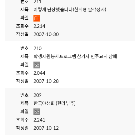
번호
211
제목
이렇게 단장했습니다(한식형 팔각정자)
파일
조회수
2,214
작성일
2007-10-30
번호
210
제목
학생자원봉사프로그램 참가자 민주묘지 참배
파일
조회수
2,044
작성일
2007-10-28
번호
209
제목
한국야생화 (한라부추)
파일
조회수
2,241
작성일
2007-10-12