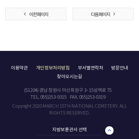
이전 페이지
다음 페이지
이용약관
개인정보처리방침
부서별연락처
방문안내
찾아오시는길
(51204) 경남 창원시 마산회원구 3·15성역로 75
TEL. 055)253-9315
FAX. 055)253-0319
Copyright 2020 MARCH 15TH NATIONAL CEMETERY. ALL
RIGHTS RESERVED.
지방보훈관서 선택