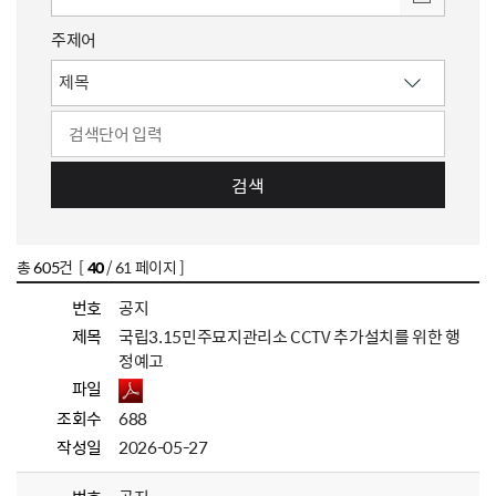
주제어
검색
총
605
건 [
40
/ 61 페이지 ]
번호
공지
제목
국립3.15민주묘지관리소 CCTV 추가설치를 위한 행
정예고
파일
조회수
688
작성일
2026-05-27