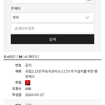
주제어
검색
총
605
건 [
54
/ 61 페이지 ]
번호
공지
제목
국립3.15민주묘지관리소 CCTV 추가설치를 위한 행
정예고
파일
조회수
688
작성일
2026-05-27