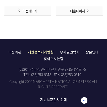
이전 페이지
다음 페이지
이용약관
개인정보처리방침
부서별연락처
방문안내
찾아오시는길
(51204) 경남 창원시 마산회원구 3·15성역로 75
TEL. 055)253-9315
FAX. 055)253-0319
Copyright 2020 MARCH 15TH NATIONAL CEMETERY. ALL
RIGHTS RESERVED.
지방보훈관서 선택