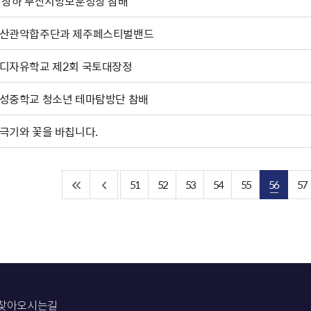
박상하'부산지방보훈청장 참배
산관악합주단과 제주페스티벌밴드
디자유학교 제2회 국토대장정
성중학교 청소년 테마탐방단 참배
극기와 꽃을 바칩니다.
51
52
53
54
55
56
57
찾아오시는길