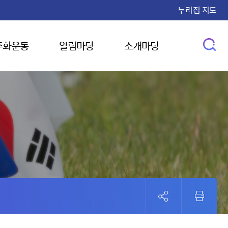
누리집 지도
주화운동
알림마당
소개마당