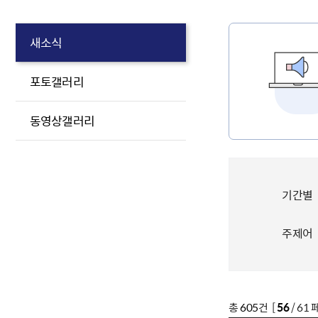
새소식
포토갤러리
동영상갤러리
기간별
주제어
총
605
건 [
56
/ 61 