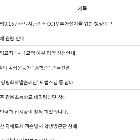
제목
립3.15민주묘지관리소 CCTV 추가설치를 위한 행정예고
체 관람 안내
립묘지 1사 1묘역 예우 협약 신청안내
월의 독립운동가 "홍학순" 순국선열
생명평화탁발순례단' 도법스님 등 참배
주 관봉초등학교 테마탐방단 참배
인국과 접시꽃이 활짝 피었습니다.
산 자매도시 잭슨빌시 학생방문단 참배