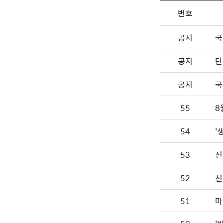
번호
공지
국
공지
단
공지
국
55
8
54
'
53
진
52
천
51
마