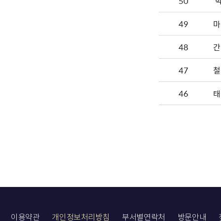
50
'
49
마
48
간
47
철
46
태
이용약관
개인정보처리방침
부서별연락처
방문안내