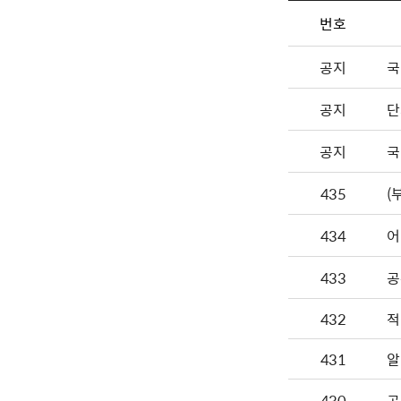
번호
공지
국
공지
단
공지
국
435
(
434
어
433
공
432
적
431
알
430
공