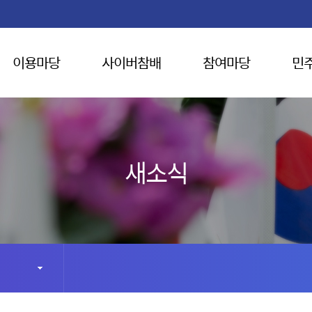
이용마당
사이버참배
참여마당
민
새소식