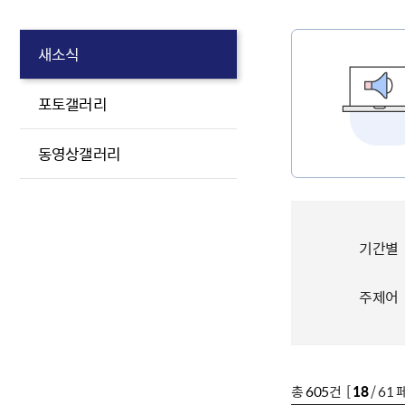
새소식
포토갤러리
동영상갤러리
기간별
주제어
총
605
건 [
18
/ 61 