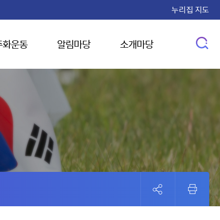
누리집 지도
주화운동
알림마당
소개마당