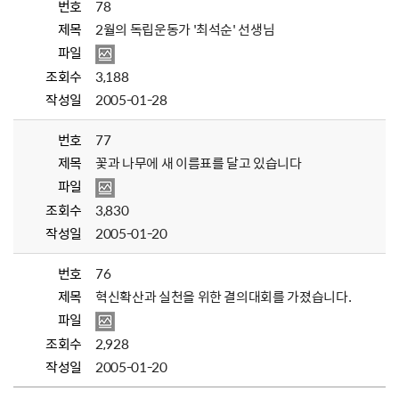
번호
78
제목
2월의 독립운동가 '최석순' 선생님
파일
조회수
3,188
작성일
2005-01-28
번호
77
제목
꽃과 나무에 새 이름표를 달고 있습니다
파일
조회수
3,830
작성일
2005-01-20
번호
76
제목
혁신확산과 실천을 위한 결의대회를 가졌습니다.
파일
조회수
2,928
작성일
2005-01-20