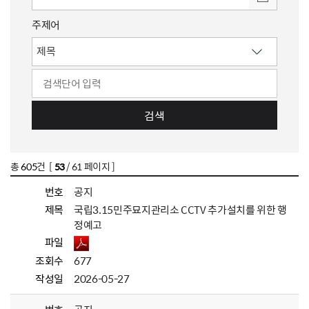
주제어
검색
총
605
건 [
53
/ 61 페이지 ]
번호
공지
제목
국립3.15민주묘지관리소 CCTV 추가설치를 위한 행
정예고
파일
조회수
677
작성일
2026-05-27