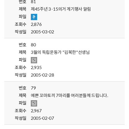
번호
81
제목
제45주년 3·15의거 계기행사 알림
파일
조회수
2,876
작성일
2005-03-02
번호
80
제목
3월의 독립운동가 "김복한"선생님
파일
조회수
2,935
작성일
2005-02-28
번호
79
제목
예쁜 꼬마토끼 7마리를 여러분들께 드립니다.
파일
조회수
2,967
작성일
2005-02-07